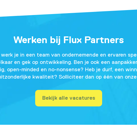
Werken bij Flux Partners
s werk je in een team van ondernemende en ervaren speci
 elkaar en gek op ontwikkeling. Ben je ook een aanpakker
ierig, open-minded en no-nonsense? Heb je durf, een win
uitzonderlijke kwaliteit? Solliciteer dan op één van onz
Bekijk alle vacatures