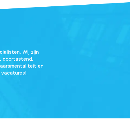
alisten. Wij zijn
, doortastend,
naarsmentaliteit en
e vacatures!