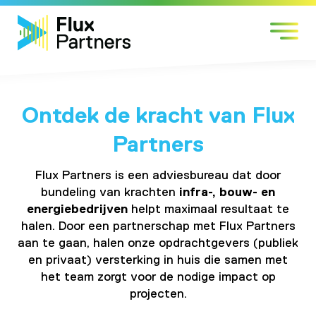
Skip
Markten
to
Expertises
content
Werken bij
Over Flux
Ontdek de kracht van Flux
Contact
Partners
Flux Partners is een adviesbureau dat door
bundeling van krachten
infra-, bouw- en
energiebedrijven
helpt maximaal resultaat te
halen. Door een partnerschap met Flux Partners
aan te gaan, halen onze opdrachtgevers (publiek
en privaat) versterking in huis die samen met
het team zorgt voor de nodige impact op
projecten.