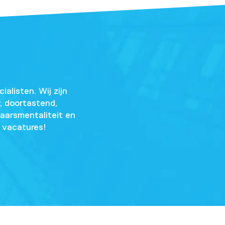
alisten. Wij zijn
, doortastend,
naarsmentaliteit en
e vacatures!