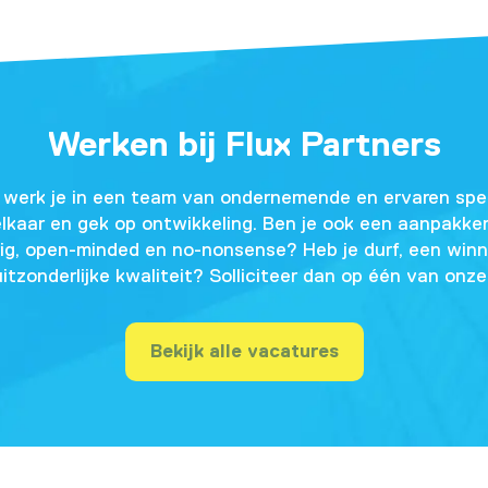
Werken bij Flux Partners
s werk je in een team van ondernemende en ervaren speci
 elkaar en gek op ontwikkeling. Ben je ook een aanpakker
ierig, open-minded en no-nonsense? Heb je durf, een win
uitzonderlijke kwaliteit? Solliciteer dan op één van onz
Bekijk alle vacatures