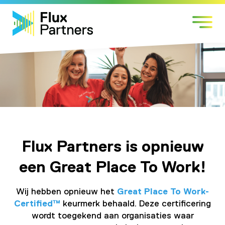
Skip
Markten
to
Expertises
content
Werken bij
Over Flux
Contact
Flux Partners is opnieuw
een Great Place To Work!
Wij hebben opnieuw het
Great Place To Work-
Certified™
keurmerk behaald. Deze certificering
wordt toegekend aan organisaties waar