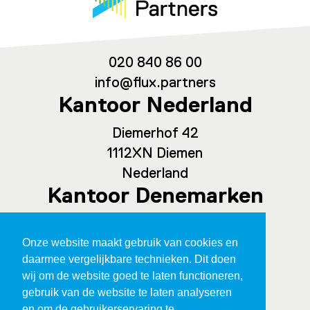
020 840 86 00
info@flux.partners
Kantoor Nederland
Diemerhof 42
1112XN Diemen
Nederland
Kantoor Denemarken
Spaces Ny Carlsberg Vej 80, office
Onze website maakt gebruik van cookies en
209
daarmee vergelijkbare technieken. Dit doen
1760 Kopenhagen
wij om de website goed te laten functioneren,
Denemarken
gebruik van de website te laten analyseren
en om de gebruikerservaring te