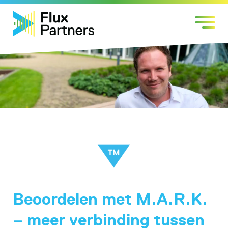
Skip
Markten
to
Expertises
content
Werken bij
Over Flux
Contact
Beoordelen met M.A.R.K.
– meer verbinding tussen