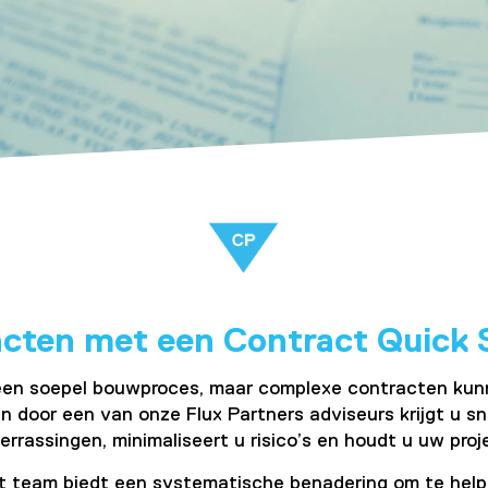
cten met een Contract Quick 
en soepel bouwproces, maar complexe contracten kunne
oor een van onze Flux Partners adviseurs krijgt u snel
assingen, minimaliseert u risico’s en houdt u uw proj
team biedt een systematische benadering om te helpen