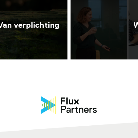
Van verplichting
W