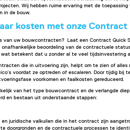
jecten. Wij hebben ruime ervaring met de toepassing 
n in de bouw.
paar kosten met onze Contract
s van uw bouwcontracten? Laat een Contract Quick Sc
 onafhankelijke beoordeling van de contractuele statu
 wat betekent dat u zonder al te veel tijdsinvestering al
acten die in uitvoering zijn, helpt om te zien of alles
isico’s voordat ze optreden of escaleren. Door tijdig bij 
itvoeringsfase voorkomen en faalkosten gereduceerd.
ankelijk van het type bouwcontract en de verlangde di
erd en bestaan uit onderstaande stappen:
 en juridische valkuilen die in het contract zijn aanget
te doorgronden en de contractuele processen te identifi