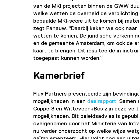
van de MKI projecten binnen de GWW duur
welke wetten de overheid de verplichtin
bepaalde MKI-score uit te komen bij mate
zegt Fanauw. “Daarbij keken we ook naar 
wetten te komen. De juridische verkenn
en de gemeente Amsterdam, om ook de ana
kaart te brengen. Dit resulteerde in inst
toegepast kunnen worden.”
Kamerbrief
Flux Partners presenteerde zijn bevinding
mogelijkheden in een
deelrapport
. Samen 
Copper8 en Witteveen+Bos zijn deze vert
mogelijkheden. Dit beleidsadvies is gepubl
overgenomen door het Ministerie van Infr
nu verder onderzocht op welke wijze wetg
geïmplementeerd. Hier volgt nog een uitg