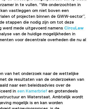
zamer in te vullen. “We onderzochten in
g kan vastleggen om niet boven een
rialen of projecten binnen de GWW-sector”,
de stappen die nodig zijn om tot deze
ing werd mede uitgevoerd namens
CircuLaw
lyse van de huidige mogelijkheden in
rumenten voor decentrale overheden die nu al
en van het onderzoek naar de wettelijke
met de resultaten van de onderzoeken van
aald naar een beleidsadvies over de
iceerd in
een Kamerbrief
en grotendeels
astructuur en Waterstaat. Ambtelijk wordt
eving mogelijk is en kan worden
ebreid wetgevingsproces, is de