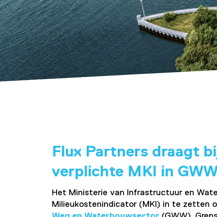
Flux Partners draagt bi
verplichte MKI in GWW
Het Ministerie van Infrastructuur en Wat
Milieukostenindicator (MKI) in te zetten 
Weg en Waterbouwsector
(GWW). Grensw