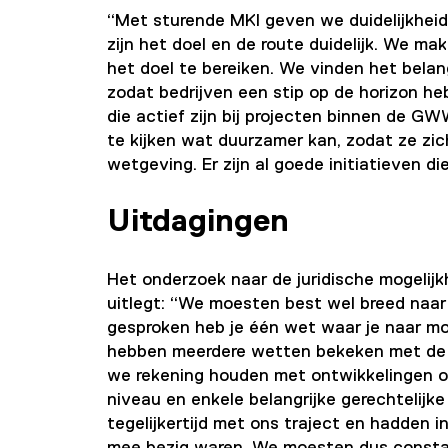
“Met sturende MKI geven we duidelijkheid 
zijn het doel en de route duidelijk. We ma
het doel te bereiken. We vinden het bela
zodat bedrijven een stip op de horizon h
die actief zijn bij projecten binnen de G
te kijken wat duurzamer kan, zodat ze zi
wetgeving. Er zijn al goede initiatieven di
Uitdagingen
Het onderzoek naar de juridische mogelij
uitlegt: “We moesten best wel breed naar 
gesproken heb je één wet waar je naar moe
hebben meerdere wetten bekeken met de b
we rekening houden met ontwikkelingen o
niveau en enkele belangrijke gerechtelijk
tegelijkertijd met ons traject en hadden 
mee bezig waren. We moesten dus constan