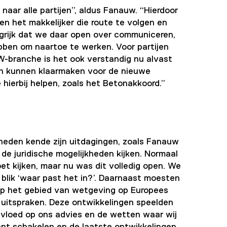
naar alle partijen”, aldus Fanauw. “Hierdoor
ken het makkelijker die route te volgen en
ngrijk dat we daar open over communiceren,
ebben om naartoe te werken. Voor partijen
WW-branche is het ook verstandig nu alvast
ch kunnen klaarmaken voor de nieuwe
e hierbij helpen, zoals het Betonakkoord.”
kheden kende zijn uitdagingen, zoals Fanauw
de juridische mogelijkheden kijken. Normaal
t kijken, maar nu was dit volledig open. We
lik ‘waar past het in?’. Daarnaast moesten
p het gebied van wetgeving op Europees
e uitspraken. Deze ontwikkelingen speelden
invloed op ons advies en de wetten waar wij
t schakelen en de laatste ontwikkelingen