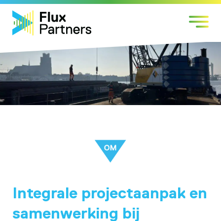
Skip
Markten
to
Expertises
content
Werken bij
Over Flux
Contact
Integrale projectaanpak en
samenwerking bij