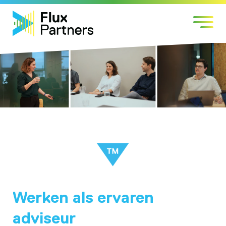
Skip
Markten
to
Expertises
content
Werken bij
Over Flux
Contact
Werken als ervaren
adviseur