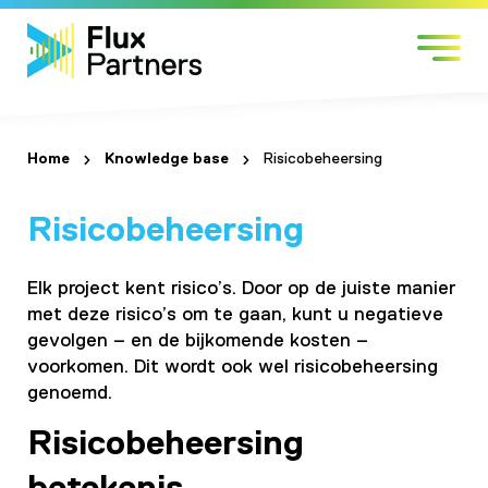
Skip
Sectors
to
Services
content
Work with us
About us
Home
Knowledge base
Risicobeheersing
Contact
Risicobeheersing
Elk project kent risico’s. Door op de juiste manier
met deze risico’s om te gaan, kunt u negatieve
gevolgen – en de bijkomende kosten –
voorkomen. Dit wordt ook wel risicobeheersing
genoemd.
Risicobeheersing