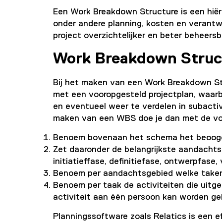
Een Work Breakdown Structure is een hiër
onder andere planning, kosten en verantwo
project overzichtelijker en beter beheers
Work Breakdown Struc
Bij het maken van een Work Breakdown St
met een vooropgesteld projectplan, waarbi
en eventueel weer te verdelen in subacti
maken van een WBS doe je dan met de vo
Benoem bovenaan het schema het beoogd
Zet daaronder de belangrijkste aandachtsg
initiatieffase, definitiefase, ontwerpfase
Benoem per aandachtsgebied welke taken 
Benoem per taak de activiteiten die uitg
activiteit aan één persoon kan worden ge
Planningssoftware zoals
Relatics
is een e