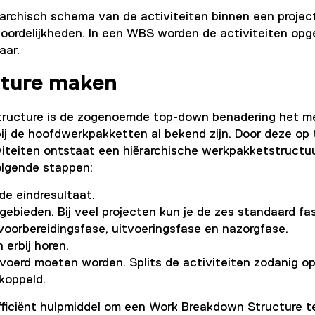
archisch schema van de activiteiten binnen een projec
ordelijkheden. In een WBS worden de activiteiten opgesp
baar.
ture maken
ructure is de zogenoemde top-down benadering het me
j de hoofdwerkpakketten al bekend zijn. Door deze op te
viteiten ontstaat een hiërarchische werkpakketstructu
lgende stappen:
e eindresultaat.
ebieden. Bij veel projecten kun je de zes standaard fa
, voorbereidingsfase, uitvoeringsfase en nazorgfase.
erbij horen.
evoerd moeten worden. Splits de activiteiten zodanig o
koppeld.
fficiënt hulpmiddel om een Work Breakdown Structure te