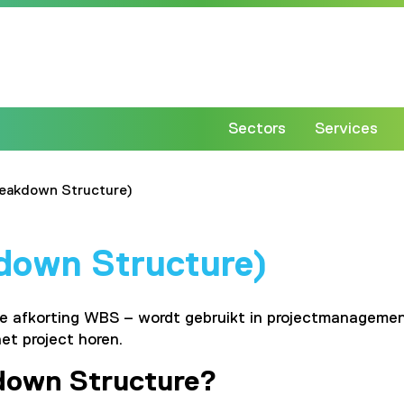
Sectors
Services
eakdown Structure)
own Structure)
e afkorting WBS – wordt gebruikt in projectmanagemen
het project horen.
down Structure?