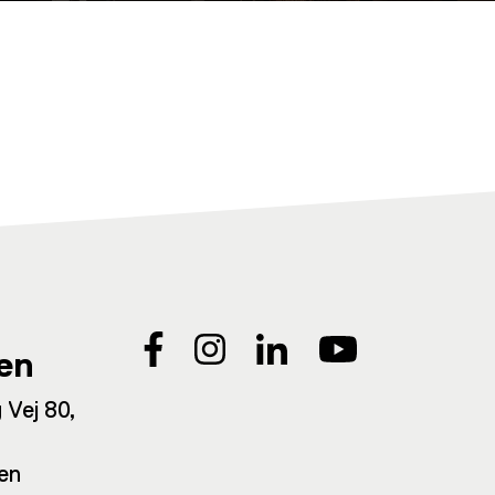
en
 Vej 80,
en