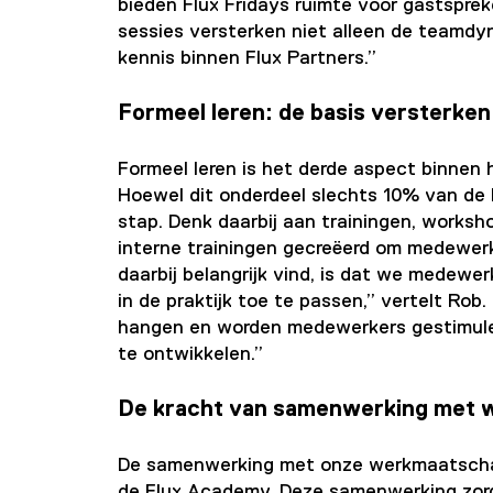
bieden Flux Fridays ruimte voor gastspre
sessies versterken niet alleen de teamdy
kennis binnen Flux Partners.”
Formeel leren: de basis versterken
Formeel leren is het derde aspect binnen 
Hoewel dit onderdeel slechts 10% van de l
stap. Denk daarbij aan trainingen, works
interne trainingen gecreëerd om medewerke
daarbij belangrijk vind, is dat we medewer
in de praktijk toe te passen,” vertelt Rob.
hangen en worden medewerkers gestimulee
te ontwikkelen.”
De kracht van samenwerking met 
De samenwerking met onze werkmaatschap
de Flux Academy. Deze samenwerking zorgt