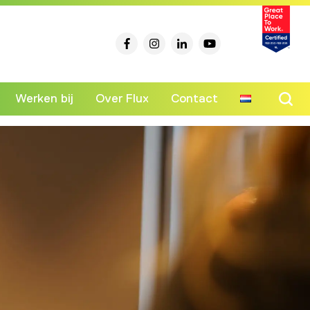
Werken bij
Over Flux
Contact
Ski
to
co