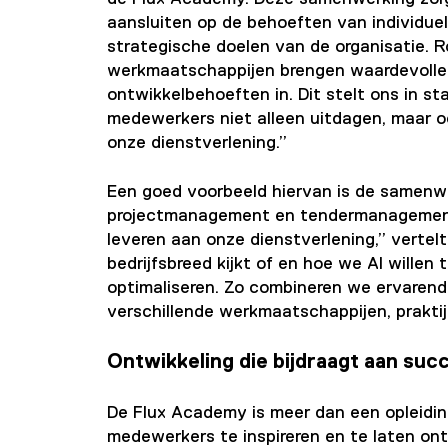
aansluiten op de behoeften van individu
strategische doelen van de organisatie. Ro
werkmaatschappijen brengen waardevolle p
ontwikkelbehoeften in. Dit stelt ons in s
medewerkers niet alleen uitdagen, maar oo
onze dienstverlening.”
Een goed voorbeeld hiervan is de samenwe
projectmanagement en tendermanagement.
leveren aan onze dienstverlening,” vertel
bedrijfsbreed kijkt of en hoe we AI wille
optimaliseren. Zo combineren we ervarend
verschillende werkmaatschappijen, prakti
Ontwikkeling die bijdraagt aan suc
De Flux Academy is meer dan een opleidi
medewerkers te inspireren en te laten on