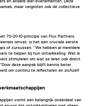
kers en andere leer-evenementen. Deze
namiek, maar vergroten ook de collectieve
het 70-20-10-principe van Flux Partners.
eerreis omvat, is het een cruciale eerste
hops of cursussen. “We hebben al meerdere
rs te helpen bij hun ontwikkeling. Wat ik
kers stimuleren om wat ze leren ook direct
 “Door deze aanpak blijft kennis beter
rd om continu te reflecteren en zichzelf
werkmaatschappijen
pijen vormt een belangrijk onderdeel van
 ervoor dat ontwikkeldoelen niet alleen