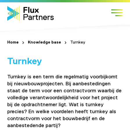
Skip
Sectors
to
Services
content
Work with us
About us
Home
Knowledge base
Turnkey
Contact
Turnkey
Turnkey is een term die regelmatig voorbijkomt
bij nieuwbouwprojecten. Bij aanbestedingen
staat de term voor een contractvorm waarbij de
volledige verantwoordelijkheid voor het project
bij de opdrachtnemer ligt. Wat is turnkey
precies? En welke voordelen heeft turnkey als
contractvorm voor het bouwbedrijf en de
aanbestedende partij?