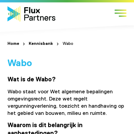
Skip
Markten
to
Expertises
content
Werken bij
Over Flux
Home
Kennisbank
Wabo
Contact
Wabo
Wat is de Wabo?
Wabo staat voor Wet algemene bepalingen
omgevingsrecht. Deze wet regelt
vergunningverlening, toezicht en handhaving op
het gebied van bouwen, milieu en ruimte.
Waarom is dit belangrijk in
aanbestedingen?