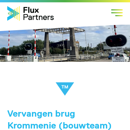
Skip
Markten
to
Expertises
content
Werken bij
Over Flux
Contact
Vervangen brug
Krommenie (bouwteam)