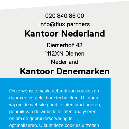
020 840 86 00
info@flux.partners
Kantoor Nederland
Diemerhof 42
1112XN Diemen
Nederland
Kantoor Denemarken
Spaces Ny Carlsberg Vej 80, office
Onze website maakt gebruik van cookies en
209
daarmee vergelijkbare technieken. Dit doen
1760 Kopenhagen
wij om de website goed te laten functioneren,
Denemarken
gebruik van de website te laten analyseren
en om de gebruikerservaring te
optimaliseren. U kunt deze cookies uitzetten