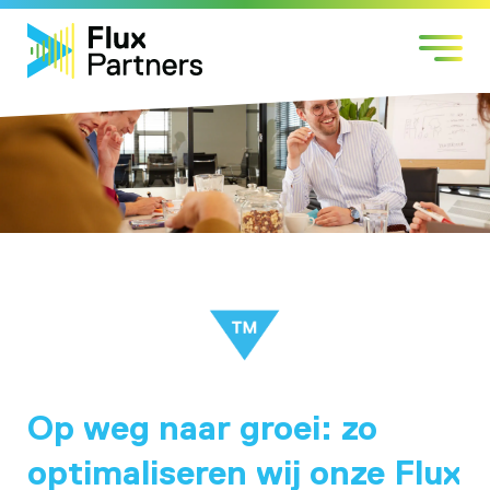
Skip
Markten
to
Expertises
content
Werken bij
Over Flux
Contact
Op weg naar groei: zo
optimaliseren wij onze Flux