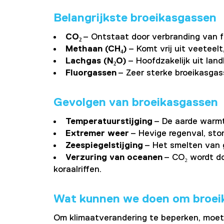
Belangrijkste broeikasgassen
CO₂
– Ontstaat door verbranding van f
Methaan (CH₄)
– Komt vrij uit veeteelt
Lachgas (N₂O)
– Hoofdzakelijk uit lan
Fluorgassen
– Zeer sterke broeikasgas
Gevolgen van broeikasgassen
Temperatuurstijging
– De aarde warmt 
Extremer weer
– Hevige regenval, st
Zeespiegelstijging
– Het smelten van g
Verzuring van oceanen
– CO₂ wordt do
koraalriffen.
Wat kunnen we doen om broei
Om klimaatverandering te beperken, moete