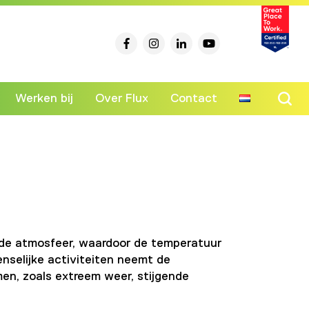
Werken bij
Over Flux
Contact
Ski
to
co
 de atmosfeer, waardoor de temperatuur
enselijke activiteiten neemt de
men, zoals extreem weer, stijgende