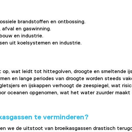
ossiele brandstoffen en ontbossing.
, afval en gaswinning.
dbouw en industrie.
sen uit koelsystemen en industrie.
op, wat leidt tot hittegolven, droogte en smeltende ij
ormen en lange periodes van droogte worden steeds va
letsjers en ijskappen verhoogt de zeespiegel, wat risic
or oceanen opgenomen, wat het water zuurder maakt en
kasgassen te verminderen?
n we de uitstoot van broeikasgassen drastisch terugdr