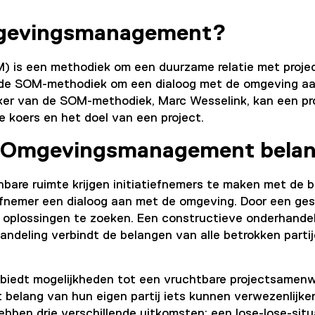
Omgevingsmanagement?
is een methodiek om een duurzame relatie met proje
de SOM-methodiek om een dialoog met de omgeving aan
er van de SOM-methodiek, Marc Wesselink, kan een proj
de koers en het doel van een project.
h Omgevingsmanagement belan
enbare ruimte krijgen initiatiefnemers te maken met de
fnemer een dialoog aan met de omgeving. Door een ge
oplossingen te zoeken. Een constructieve onderhandelin
deling verbindt de belangen van alle betrokken partije
biedt mogelijkheden tot een vruchtbare projectsamenwe
t belang van hun eigen partij iets kunnen verwezenlijke
bben drie verschillende uitkomsten: een lose-lose-situ