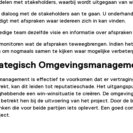
delen met stakeholders, waarbij wordt uitgegaan van w
 dialoog met de stakeholders aan te gaan. U onderhand
ndigt met afspraken waar iedereen zich in kan vinden.
edige team dezelfde visie en informatie over afspraken
 monitoren wat de afspraken teweegbrengen. Indien het
ig om nogmaals samen te kijken waar mogelijke verbeter
trategisch Omgevingsmanagem
anagement is effectief te voorkomen dat er vertraging
betrekt, kan dit leiden tot reputatieschade. Het uitgan
nghebbende een win-winsituatie te creëren. De omgev
etrekt hen bij de uitvoering van het project. Door de 
nken die voor beide partijen iets oplevert. Een goed co
ject.