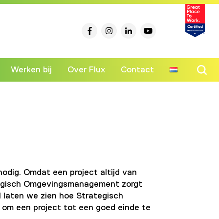
Werken bij
Over Flux
Contact
Ski
to
co
dig. Omdat een project altijd van
rategisch Omgevingsmanagement zorgt
l laten we zien hoe Strategisch
om een project tot een goed einde te