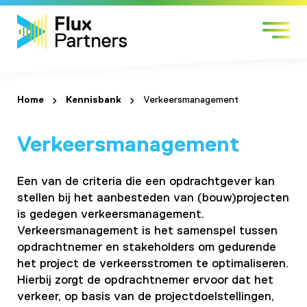
Skip
Markten
to
Expertises
content
Werken bij
Over Flux
Home
Kennisbank
Verkeersmanagement
Contact
Verkeersmanagement
Een van de criteria die een opdrachtgever kan
stellen bij het aanbesteden van (bouw)projecten
is gedegen verkeersmanagement.
Verkeersmanagement is het samenspel tussen
opdrachtnemer en stakeholders om gedurende
het project de verkeersstromen te optimaliseren.
Hierbij zorgt de opdrachtnemer ervoor dat het
verkeer, op basis van de projectdoelstellingen,