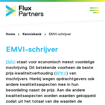
Skip
Markten
to
Expertises
content
Werken bij
Over Flux
Home
Kennisbank
EMVI-schrijver
Contact
EMVI-schrijver
EMVI
staat voor economisch meest voordelige
inschrijving. Dit betekende voorheen de beste
prijs-kwaliteitverhouding (
BPKV
) van
inschrijvers. Hierbij wegen opdrachtgevers ook
andere kwaliteitsaspecten mee in hun
beoordeling naast de prijs. Aan die andere
kwaliteitsaspecten worden waarden gekoppeld
zodat uit het totaal van die waarden de