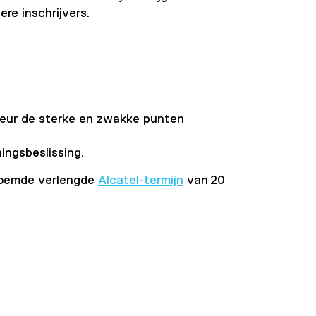
ere inschrijvers.
rkeur de sterke en zwakke punten
ngsbeslissing.
enoemde verlengde
Alcatel-termijn
van 20