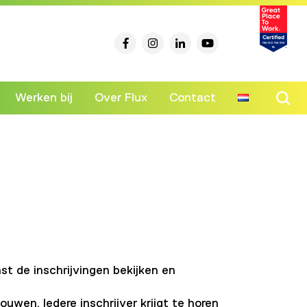
Werken bij
Over Flux
Contact
Ski
to
co
t de inschrijvingen bekijken en
wen. Iedere inschrijver krijgt te horen