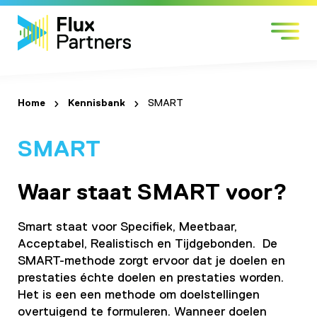
Skip
Markten
to
Expertises
content
Werken bij
Over Flux
Home
Kennisbank
SMART
Contact
SMART
Waar staat SMART voor?
Smart staat voor
Specifiek, Meetbaar,
Acceptabel, Realistisch en Tijdgebonden.
De
SMART-methode zorgt ervoor dat je doelen en
prestaties échte doelen en prestaties worden.
Het is een een
methode om doelstellingen
overtuigend te formuleren. Wanneer doelen