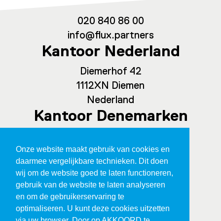
020 840 86 00
info@flux.partners
Kantoor Nederland
Diemerhof 42
1112XN Diemen
Nederland
Kantoor Denemarken
Spaces Ny Carlsberg Vej 80, office
Onze website maakt gebruik van cookies en
209
daarmee vergelijkbare technieken. Dit doen
1760 Kopenhagen
wij om de website goed te laten functioneren,
Denemarken
gebruik van de website te laten analyseren
en om de gebruikerservaring te
optimaliseren. U kunt deze cookies uitzetten
via uw browser. Door op AKKOORD te