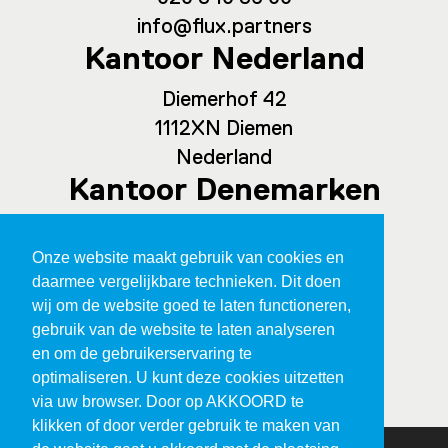
info@flux.partners
Kantoor Nederland
Diemerhof 42
1112XN Diemen
Nederland
Kantoor Denemarken
Spaces Ny Carlsberg Vej 80, office
Onze website maakt gebruik van cookies en
209
daarmee vergelijkbare technieken. Dit doen
1760 Kopenhagen
wij om de website goed te laten functioneren,
Denemarken
gebruik van de website te laten analyseren
en om de gebruikerservaring te
optimaliseren. U kunt deze cookies uitzetten
via uw browser. Door op AKKOORD te
klikken of door verder gebruik te maken van