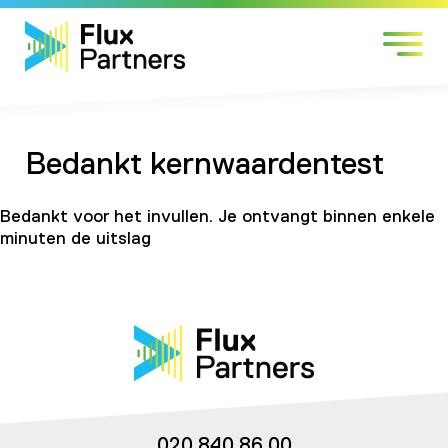
Skip
Markten
to
Expertises
content
Werken bij
Over Flux
Bedankt kernwaardentest
Contact
Bedankt voor het invullen. Je ontvangt binnen enkele
minuten de uitslag
020 840 86 00