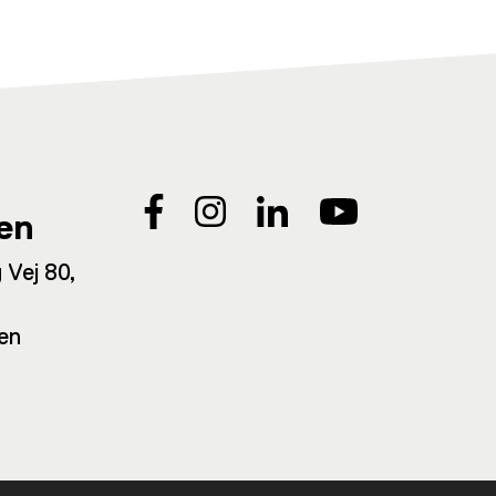
en
 Vej 80,
en