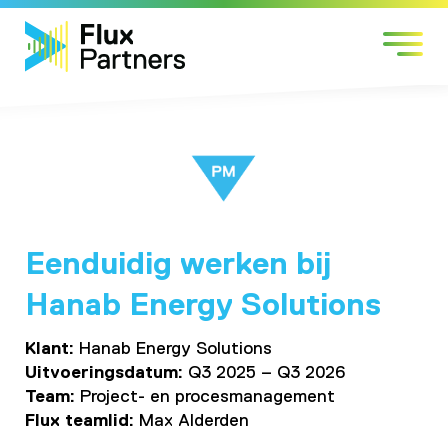
Skip
Markten
to
Expertises
content
Werken bij
Over Flux
Contact
Eenduidig werken bij
Hanab Energy Solutions
Klant:
Hanab Energy Solutions
Uitvoeringsdatum:
Q3 2025 – Q3 2026
Team:
Project- en procesmanagement
Flux teamlid:
Max Alderden