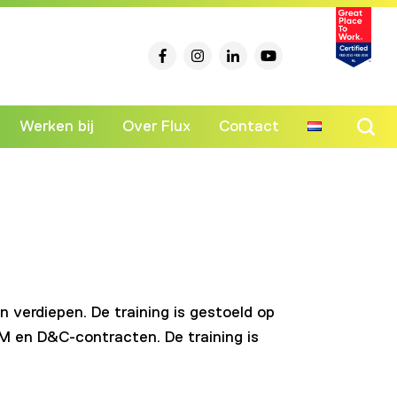
Werken bij
Over Flux
Contact
Ski
to
co
 verdiepen. De training is gestoeld op
FM en D&C-contracten. De training is