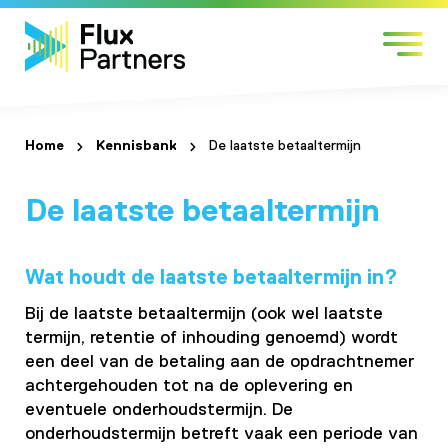
Skip
Markten
to
Expertises
content
Werken bij
Over Flux
Home
Kennisbank
De laatste betaaltermijn
Contact
De laatste betaaltermijn
Wat houdt de laatste betaaltermijn in?
Bij de laatste betaaltermijn (ook wel laatste
termijn, retentie of inhouding genoemd) wordt
een deel van de betaling aan de opdrachtnemer
achtergehouden tot na de oplevering en
eventuele onderhoudstermijn. De
onderhoudstermijn betreft vaak een periode van