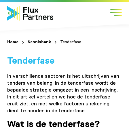
Skip
Markten
to
Expertises
content
Werken bij
Over Flux
Home
Kennisbank
Tenderfase
Contact
Tenderfase
In verschillende sectoren is het uitschrijven van
tenders
van belang. In de tenderfase wordt de
bepaalde strategie omgezet in een inschrijving.
In dit artikel vertellen we hoe de tenderfase
eruit ziet, en met welke factoren u rekening
dient te houden in de tenderfase.
Wat is de tenderfase?