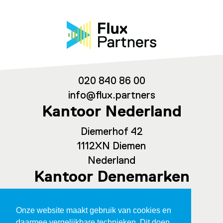
020 840 86 00
info@flux.partners
Kantoor Nederland
Diemerhof 42
1112XN Diemen
Nederland
Kantoor Denemarken
Spaces Ny Carlsberg Vej 80, office
Onze website maakt gebruik van cookies en
209
daarmee vergelijkbare technieken. Dit doen