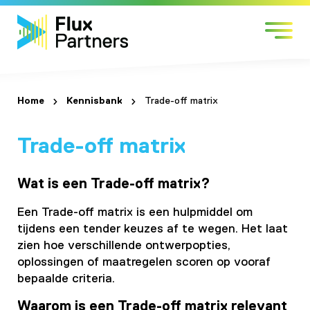
Skip
Markten
to
Expertises
content
Werken bij
Over Flux
Home
Kennisbank
Trade-off matrix
Contact
Trade-off matrix
Wat is een Trade-off matrix?
Een Trade-off matrix is een hulpmiddel om
tijdens een tender keuzes af te wegen. Het laat
zien hoe verschillende ontwerpopties,
oplossingen of maatregelen scoren op vooraf
bepaalde criteria.
Waarom is een Trade-off matrix relevant