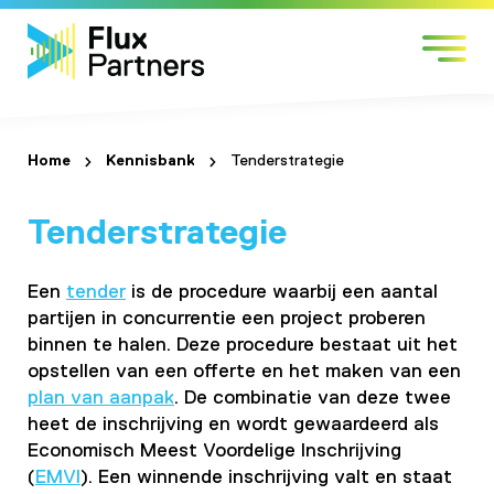
Skip
Markten
to
Expertises
content
Werken bij
Over Flux
Home
Kennisbank
Tenderstrategie
Contact
Tenderstrategie
Een
tender
is de procedure waarbij een aantal
partijen in concurrentie een project proberen
binnen te halen. Deze procedure bestaat uit het
opstellen van een offerte en het maken van een
plan van aanpak
. De combinatie van deze twee
heet de inschrijving en wordt gewaardeerd als
Economisch Meest Voordelige Inschrijving
(
EMVI
). Een winnende inschrijving valt en staat