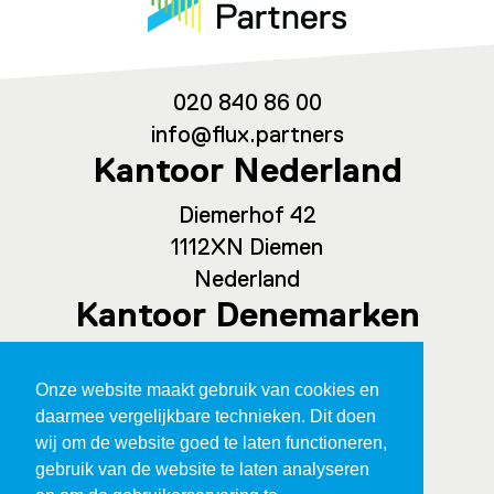
020 840 86 00
info@flux.partners
Kantoor Nederland
Diemerhof 42
1112XN Diemen
Nederland
Kantoor Denemarken
Spaces Ny Carlsberg Vej 80, office
Onze website maakt gebruik van cookies en
209
daarmee vergelijkbare technieken. Dit doen
1760 Kopenhagen
wij om de website goed te laten functioneren,
Denemarken
gebruik van de website te laten analyseren