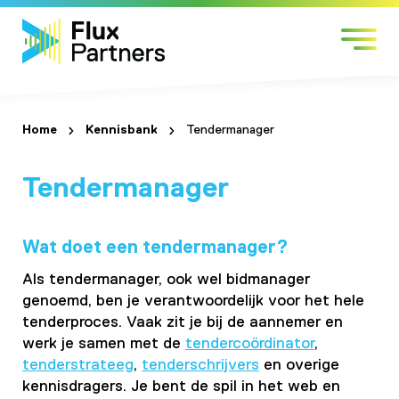
Skip
Markten
to
Expertises
content
Werken bij
Over Flux
Home
Kennisbank
Tendermanager
Contact
Tendermanager
Wat doet een tendermanager?
Als tendermanager, ook wel bidmanager
genoemd, ben je verantwoordelijk voor het hele
tenderproces. Vaak zit je bij de aannemer en
werk je samen met de
tendercoördinator
,
tenderstrateeg
,
tenderschrijvers
en overige
kennisdragers. Je bent de spil in het web en