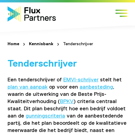
Skip
Markten
to
Expertises
content
Werken bij
Over Flux
Home
Kennisbank
Tenderschrijver
Contact
Tenderschrijver
Een tenderschrijver of
EMVI-schrijver
stelt het
plan van aanpak
op voor een
aanbesteding
,
waarin de uitwerking van de Beste Prijs-
Kwaliteitverhouding (
BPKV
) criteria centraal
staat. Dit plan beschrijft hoe een bedrijf voldoet
aan de
gunningscriteria
van de aanbestedende
partij, die het plan beoordeelt op de kwalitatieve
meerwaarde die het bedrijf biedt, naast een