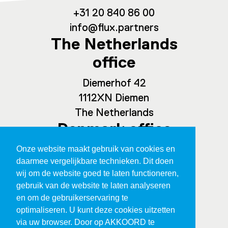
+31 20 840 86 00
info@flux.partners
The Netherlands
office
Diemerhof 42
1112XN Diemen
The Netherlands
Denmark office
Onze website maakt gebruik van cookies en
Spaces Ny Carlsberg Vej 80
daarmee vergelijkbare technieken. Dit doen
1760 Copenhagen
wij om de website goed te laten functioneren,
Denmark
gebruik van de website te laten analyseren
en om de gebruikerservaring te
optimaliseren. U kunt deze cookies uitzetten
via uw browser. Door op AKKOORD te