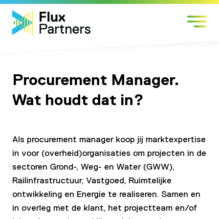
Skip
Sectors
to
Services
content
Work with us
About us
Procurement Manager.
Contact
Wat houdt dat in?
Als procurement manager koop jij marktexpertise
in voor (overheid)organisaties om projecten in de
sectoren Grond-, Weg- en Water (GWW),
Railinfrastructuur, Vastgoed, Ruimtelijke
ontwikkeling en Energie te realiseren. Samen en
in overleg met de klant, het projectteam en/of