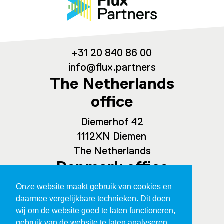
+31 20 840 86 00
info@flux.partners
The Netherlands
office
Diemerhof 42
1112XN Diemen
The Netherlands
Denmark office
Onze website maakt gebruik van cookies en
Spaces Ny Carlsberg Vej 80
daarmee vergelijkbare technieken. Dit doen
1760 Copenhagen
wij om de website goed te laten functioneren,
Denmark
gebruik van de website te laten analyseren