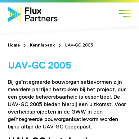
Skip
Markten
to
Expertises
content
Werken bij
Over Flux
Home
Kennisbank
UAV-GC 2005
Contact
UAV-GC 2005
Bij geïntegreerde bouworganisatievormen zijn
meerdere partijen betrokken bij het project, dus
een goede beheersbaarheid is essentieel. De
UAV-GC 2005 bieden hierbij een uitkomst. Voor
overheidsprojecten in de GWW in een
geïntegreerde bouworganisatievorm worden
bijna altijd de UAV-GC toegepast.