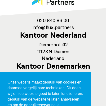
020 840 86 00
info@flux.partners
Kantoor Nederland
Diemerhof 42
1112XN Diemen
Nederland
Kantoor Denemarken
Spaces Ny Carlsberg Vej 80, office
Onze website maakt gebruik van cookies en
209
daarmee vergelijkbare technieken. Dit doen
1760 Kopenhagen
wij om de website goed te laten functioneren,
Denemarken
gebruik van de website te laten analyseren
en om de gebruikerservaring te