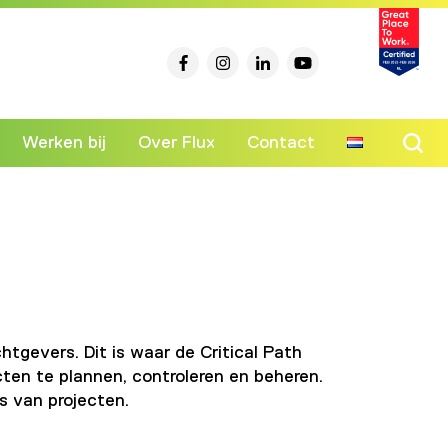
Werken bij
Over Flux
Contact
Ski
to
co
tgevers. Dit is waar de Critical Path
ten te plannen, controleren en beheren.
s van projecten.